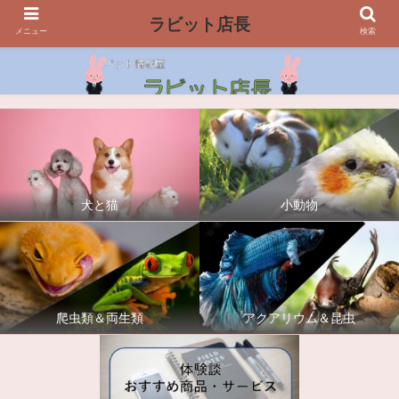
ラビット店長
メニュー
検索
犬と猫
小動物
爬虫類＆両生類
アクアリウム＆昆虫