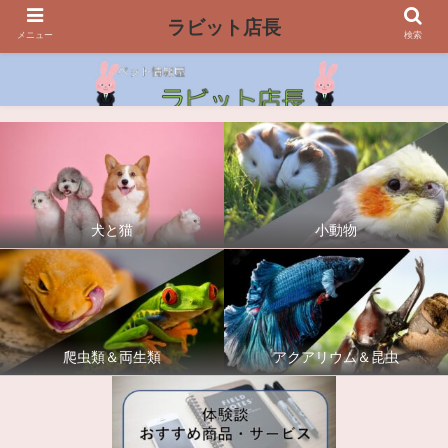
ラビット店長
メニュー
検索
犬と猫
小動物
爬虫類＆両生類
アクアリウム＆昆虫