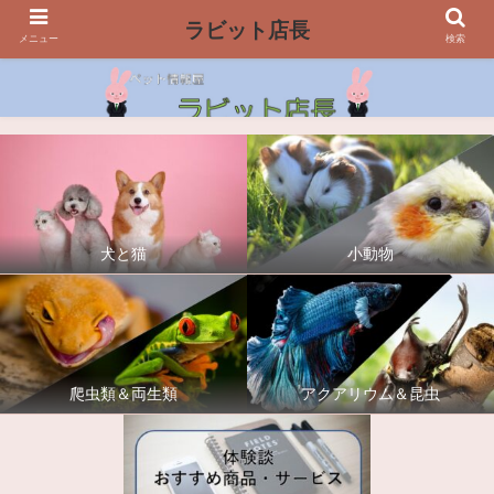
ラビット店長
メニュー
検索
犬と猫
小動物
爬虫類＆両生類
アクアリウム＆昆虫