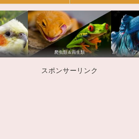
爬虫類＆両生類
ア
スポンサーリンク