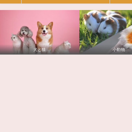
犬と猫
小動物