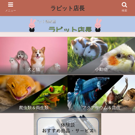
ラビット店長
メニュー
検索
犬と猫
小動物
爬虫類＆両生類
アクアリウム＆昆虫