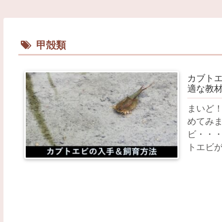
甲殻類
カブト
適な教
まいど！
めてみま
ビ・・・
トエビが