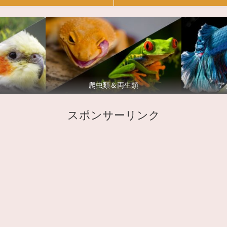
爬虫類＆両生類
ア
スポンサーリンク