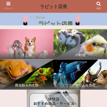
ラビット店長
メニュー
検索
犬と猫
小動物
爬虫類＆両生類
アクアリウム＆昆虫