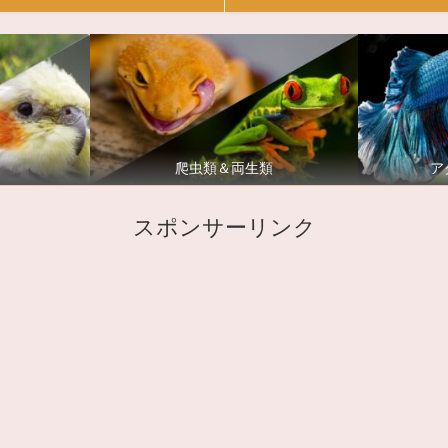
爬虫類＆両生類
ア
スポンサーリンク