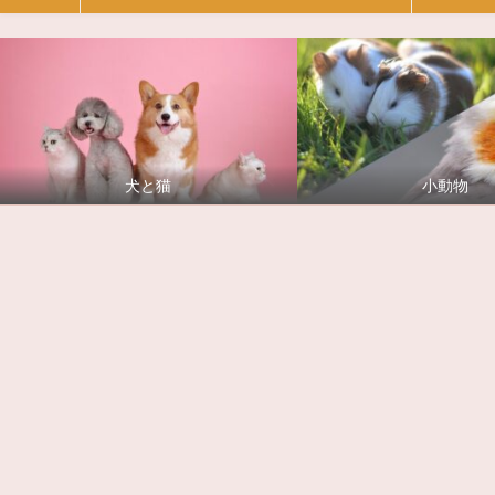
犬と猫
小動物