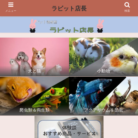
ラビット店長
メニュー
検索
犬と猫
小動物
爬虫類＆両生類
アクアリウム＆昆虫