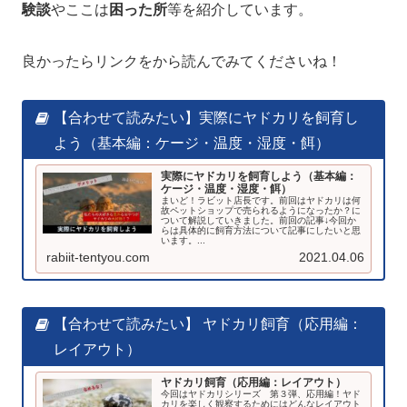
験談
やここは
困った所
等を紹介しています。
良かったらリンクをから読んでみてくださいね！
【合わせて読みたい】実際にヤドカリを飼育し
よう（基本編：ケージ・温度・湿度・餌）
実際にヤドカリを飼育しよう（基本編：
ケージ・温度・湿度・餌）
まいど！ラビット店長です。前回はヤドカリは何
故ペットショップで売られるようになったか？に
ついて解説していきました。前回の記事↓今回か
らは具体的に飼育方法について記事にしたいと思
います。...
rabiit-tentyou.com
2021.04.06
【合わせて読みたい】 ヤドカリ飼育（応用編：
レイアウト）
ヤドカリ飼育（応用編：レイアウト）
今回はヤドカリシリーズ 第３弾、応用編！ヤド
カリを楽しく観察するためにはどんなレイアウト