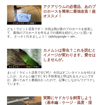
アクアリウムの必需品、あのプ
ロホースを簡単に最強改造！超
オススメ！
ども！ラビット店長です！ 今回は我が家のプロホースを改造し
て、最強のプロホースを作るまでの過程を紹介したいと思いま
す。 さっそく行きましょう！ (adsbygoogle = win...
カメムシは害虫？これを読むと
イメージが変わります。愛せは
しませんが。
まいど！ラビット店長です(;'∀')！ 今日はすごいタイトルを付けま
したが、カメムシ編です( ;∀;) 不快害虫と呼ばれるカメムシです
が、調べてみて１番面白かったので、記事にしながらワクワクし
ています。...
実際にヤドカリを飼育しよう
（基本編：ケージ・温度・湿