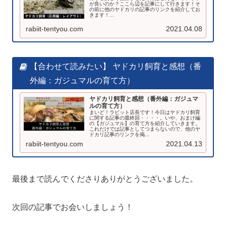
が良いのか？ここら辺を記事にして行きます！そ
の前に他のヤドカリの記事のリンクを紹介してお
きます！...
rabiit-tentyou.com
2021.04.08
【合わせて読みたい】 ヤドカリ飼育と感想（番
外編：ガジュマルの育て方）
ヤドカリ飼育と感想（番外編：ガジュマ
ルの育て方）
まいど！ラビット店長です！今日はヤドカリ飼育
に関する記事の最終回・・・・。いや、おまけ編
の【ガジュマル】の育て方を紹介していきます。
これだけでは記事としてつまらないので、他のヤ
ドカリ記事のリンクを掲...
rabiit-tentyou.com
2021.04.13
最後まで読んでくださりありがとうございました。
次回の記事でお会いしましょう！