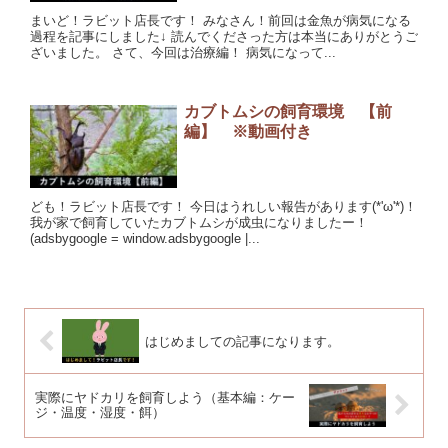
まいど！ラビット店長です！ みなさん！前回は金魚が病気になる
過程を記事にしました↓ 読んでくださった方は本当にありがとうご
ざいました。 さて、今回は治療編！ 病気になって...
カブトムシの飼育環境 【前
編】 ※動画付き
ども！ラビット店長です！ 今日はうれしい報告があります(*'ω'*)！
我が家で飼育していたカブトムシが成虫になりましたー！
(adsbygoogle = window.adsbygoogle |...
はじめましての記事になります。
実際にヤドカリを飼育しよう（基本編：ケー
ジ・温度・湿度・餌）