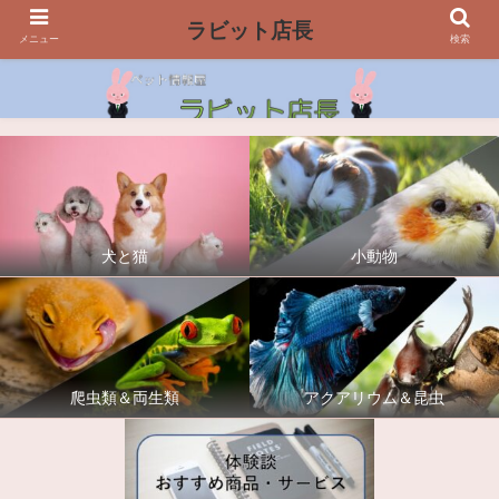
ラビット店長
メニュー
検索
犬と猫
小動物
爬虫類＆両生類
アクアリウム＆昆虫