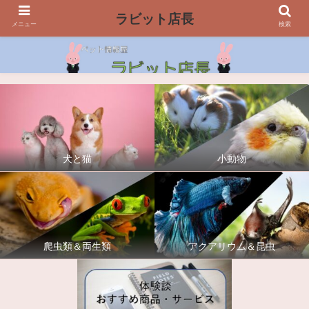
ラビット店長
メニュー
検索
犬と猫
小動物
爬虫類＆両生類
アクアリウム＆昆虫