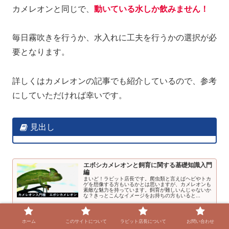
カメレオンと同じで、
動いている水しか飲みません！
毎日霧吹きを行うか、水入れに工夫を行うかの選択が必
要となります。
詳しくはカメレオンの記事でも紹介しているので、参考
にしていただければ幸いです。
見出し
エボシカメレオンと飼育に関する基礎知識入門
編
まいど！ラビット店長です。爬虫類と言えばヘビやトカ
ゲを想像する方もいるかとは思いますが、カメレオンも
素敵な魅力を持っています。飼育が難しいんじゃないか
な？きっとこんなイメージをお持ちの方もいると...
rabiit-tentyou.com
2021.09.08
ホーム
このサイトについて
ラビット店長について
お問い合わせ