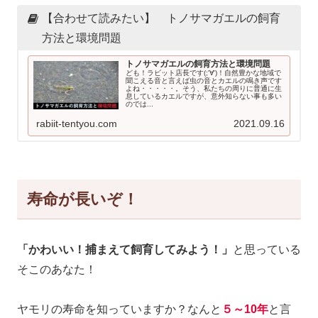
【合わせて読みたい】 トノサマガエルの飼育
方法と環境問題
トノサマガエルの飼育方法と環境問題
ども！ラビット店長です(;'∀')！自然豊かな地域で
聞こえる音と言えば虫の音とカエルの鳴き声です
よね・・・・・。そう、私たちの周りに普通に生
息しているカエルですが、意外知らない事も多い
のでは...
rabiit-tentyou.com
2021.09.16
寿命が長いぞ！
「かわいい！捕まえて飼育してみよう！」
と思っている
そこのあなた！
ヤモリの寿命を知っていますか？なんと
５～10年
と言