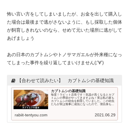
怖い言い方をしてしまいましたが、お金を出して購入し
た場合は最後まで逃がさないように、もし採取した個体
が飼育しきれないのなら、せめて元いた場所に逃がして
あげましょう
あの日本のカブトムシやトノサマガエルが外来種になっ
てしまった事件を繰り返してまいけません(;’∀’)
【合わせて読みたい】 カブトムシの基礎知識
カブトムシの基礎知識
毎度！ラビット店長です！気温が高くなるとカブ
トムシの季節がやってきますよね！実は私の家も
カブトムシの幼虫を飼育していました。この幼虫
たちが実は無事に成虫になったので、僕自身も...
rabiit-tentyou.com
2021.06.29