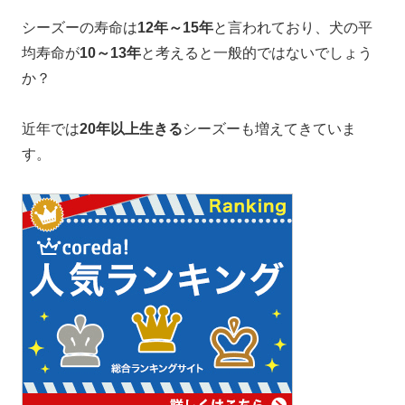
シーズーの寿命は
12年～15年
と言われており、犬の平
均寿命が
10～13年
と考えると一般的ではないでしょう
か？
近年では
20年以上生きる
シーズーも増えてきていま
す。