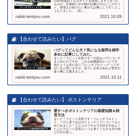
1000倍面白くなるサイトを目指しますと言った
ものの、圧倒的に犬や猫の記事が少ないこのサイ
ト。管理人の知りたい事から記事にして行くとこ
うなりました。（笑）...
rabiit-tentyou.com
2021.10.09
【合わせて読みたい】パグ
パグってどんな犬？気になる疑問を雑学
多めに記事にしてみた。
まいど！ラビット店長です！今回はパグについて
まとめたのですが、これも結構面白かったです。
似たような見た目に”フレンチブルドック”って犬
がいると思いますが、似ている所があれど歴史が
違う事にも驚きました...
rabiit-tentyou.com
2021.10.11
【合わせて読みたい】 ボストンテリア
愛すべきボストンテリアの基礎知識＆飼
育方法
まいど！ラビット店長です！フレンチブルドッ
ク、パグと来て次はボストンテリアについてまと
めてみました！どんだけブサカワ犬好きやねん！
たぶんラビット店長にいつも来てくださる方の殆
どの方が思っ...