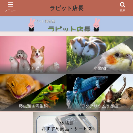
ラビット店長
メニュー
検索
犬と猫
小動物
爬虫類＆両生類
アクアリウム＆昆虫