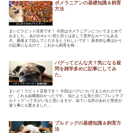
ポメラニアンの基礎知識＆飼育
方法
まいどラビット店長です！ 今回はポメラニアンについてまとめて
みました。 あのかわいい見た目とは反して意外なルーツもある
犬、最後まで読んでくださるとうれしいです！ 基本的な事ばかり
の記事になるので、これから飼育を検...
パグってどんな犬？気になる疑
問を雑学多めに記事にしてみ
た。
まいど！ラビット店長です！ 今回はパグについてまとめたのです
が、これも結構面白かったです。 似たような見た目に”フレンチブ
ルドック”って犬がいると思いますが、似ている所があれど歴史が
違う事にも驚きました...
ブルドッグの基礎知識＆飼育方
法